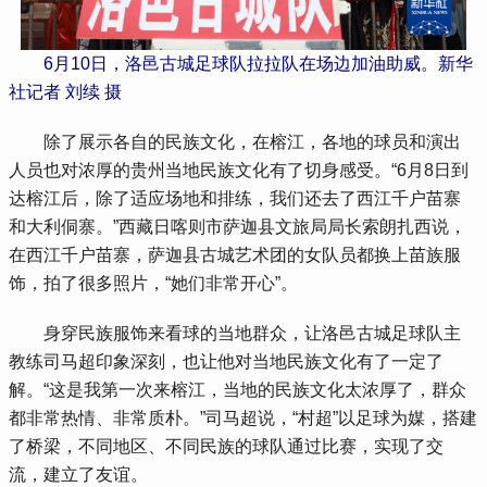
6月10日，洛邑古城足球队拉拉队在场边加油助威。新华
社记者 刘续 摄
除了展示各自的民族文化，在榕江，各地的球员和演出
人员也对浓厚的贵州当地民族文化有了切身感受。“6月8日到
达榕江后，除了适应场地和排练，我们还去了西江千户苗寨
和大利侗寨。”西藏日喀则市萨迦县文旅局局长索朗扎西说，
在西江千户苗寨，萨迦县古城艺术团的女队员都换上苗族服
饰，拍了很多照片，“她们非常开心”。
身穿民族服饰来看球的当地群众，让洛邑古城足球队主
教练司马超印象深刻，也让他对当地民族文化有了一定了
解。“这是我第一次来榕江，当地的民族文化太浓厚了，群众
都非常热情、非常质朴。”司马超说，“村超”以足球为媒，搭建
了桥梁，不同地区、不同民族的球队通过比赛，实现了交
流，建立了友谊。