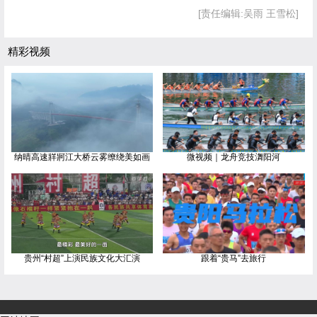
[责任编辑:吴雨 王雪松]
精彩视频
纳晴高速牂牁江大桥云雾缭绕美如画
微视频｜龙舟竞技㵲阳河
贵州“村超”上演民族文化大汇演
跟着“贵马”去旅行