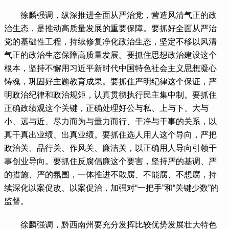
徐麟强调，纵深推进全面从严治党，营造风清气正的政
治生态，是推动高质量发展的重要保障。要抓好全面从严治
党的基础性工程，持续修复净化政治生态，坚定不移以风清
气正的政治生态保障高质量发展。要抓住思想政治建设这个
根本，坚持不懈用习近平新时代中国特色社会主义思想凝心
铸魂，巩固好主题教育成果。要抓住严明纪律这个保证，严
明政治纪律和政治规矩，认真贯彻执行民主集中制。要抓住
正确政绩观这个关键，正确处理好公与私、上与下、大与
小、远与近、尽力而为与量力而行、干净与干事的关系，以
真干真出业绩、出真业绩。要抓住选人用人这个导向，严把
政治关、品行关、作风关、廉洁关，以正确用人导向引领干
事创业导向。要抓住反腐倡廉这个要害，坚持严的基调、严
的措施、严的氛围，一体推进不敢腐、不能腐、不想腐，持
续深化以案促改、以案促治，加强对“一把手”和“关键少数”的
监督。
徐麟强调，黔西南州要充分发挥比较优势发展壮大特色