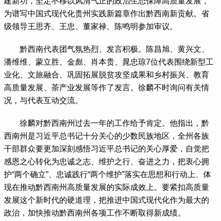
建新功，坚定不移以风清气正的政治生态保障高质量发展，
为谱写中国式现代化贵州实践新篇章作出黔西南新贡献。省
级领导王思齐、王忠、董家禄、陈鸣明参加审议。
黔西南代表团气氛热烈、发言积极。陈昌旭、黄兴文、
潘维维、蒙立胜、金彪、肖本贵、晁忠琼7位代表围绕新型工
业化、文旅融合、巩固拓展脱贫攻坚成果和乡村振兴、教育
高质量发展、茶产业发展等作了发言。徐麟不时询问有关情
况，与代表互动交流。
徐麟对黔西南州过去一年的工作给予肯定。他指出，黔
西南州是习近平总书记十分关心的少数民族地区，全州各族
干部群众要更加深刻感悟习近平总书记的关心厚爱，自觉把
感恩之心转化为忠诚之志、维护之行、奋进之力，把衷心拥
护“两个确立”、忠诚践行“两个维护”落实在思想和行动上、体
现在推动黔西南州高质量发展的实际成效上。要紧扣高质量
发展这个新时代的硬道理，把推进中国式现代化作为最大的
政治，加快推动黔西南州各项工作不断取得新成绩。