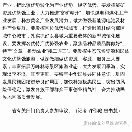
产业，把比较优势转化为产业优势、经济优势。要发挥能矿
资源优势强工业，大力推进“富矿精开”，加快煤电和煤化工产
业发展，释放黄金产业发展潜力，做大做强新能源电池及材
料产业集群。要发挥区位优势强城市，打造黔滇桂结合部区
域中心城市，扎实抓好以县城为重要载体的新型城镇化建
设。要发挥名优特产优势强农业，聚焦品种品质品牌做好“土
特产”文章，推动农业“接二连三”。要发挥生态气候资源和民族
文化优势强旅游，做深做细做优资源、客源、服务三大要
素，丰富拓展万峰林等景区旅游业态，大力发展四季游，实
现淡季不淡、旺季更旺。要铸牢中华民族共同体意识，巩固
发展民族团结进步良好局面，加快补短板惠民生，突出防风
险保稳定，激发各族干部群众干事创业精气神，奋力推动民
族地区高质量发展。
省有关部门负责人参加审议。（记者 许邵庭 曾书慧）
[责任编辑:刘昌馀 谢素香 ]