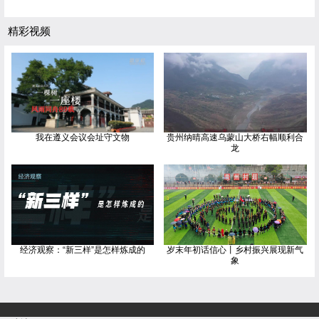
精彩视频
我在遵义会议会址守文物
贵州纳晴高速乌蒙山大桥右幅顺利合
龙
经济观察：“新三样”是怎样炼成的
岁末年初话信心丨乡村振兴展现新气
象