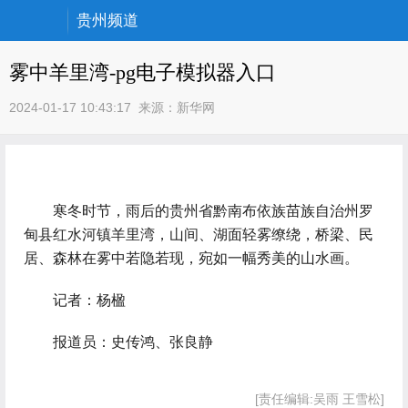
贵州频道
雾中羊里湾-pg电子模拟器入口
2024-01-17 10:43:17
来源：
新华网
寒冬时节，雨后的贵州省黔南布依族苗族自治州罗
甸县红水河镇羊里湾，山间、湖面轻雾缭绕，桥梁、民
居、森林在雾中若隐若现，宛如一幅秀美的山水画。
记者：杨楹
报道员：史传鸿、张良静
[责任编辑:吴雨 王雪松]